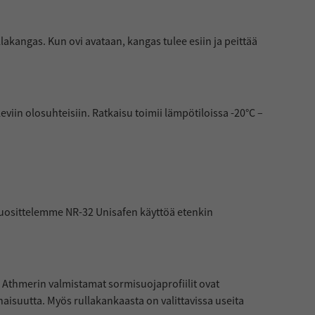
lakangas. Kun ovi avataan, kangas tulee esiin ja peittää
iin olosuhteisiin. Ratkaisu toimii lämpötiloissa -20°C –
Suosittelemme NR-32 Unisafen käyttöä etenkin
. Athmerin valmistamat sormisuojaprofiilit ovat
aisuutta. Myös rullakankaasta on valittavissa useita