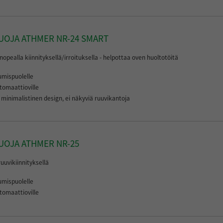
UOJA ATHMER NR-24 SMART
opealla kiinnityksellä/irroituksella - helpottaa oven huoltotöitä
umispuolelle
tomaattioville
minimalistinen design, ei näkyviä ruuvikantoja
UOJA ATHMER NR-25
uuvikiinnityksellä
umispuolelle
tomaattioville