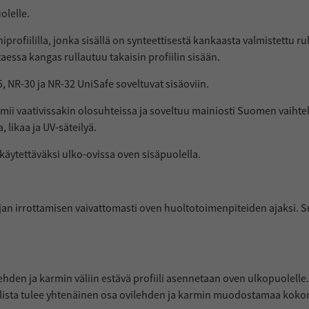
lelle.
rofiililla, jonka sisällä on synteettisestä kankaasta valmistettu rul
taessa kangas rullautuu takaisin profiilin sisään.
NR-30 ja NR-32 UniSafe soveltuvat sisäoviin.
i vaativissakin olosuhteissa ja soveltuu mainiosti Suomen vaihtelev
, likaa ja UV-säteilyä.
käytettäväksi ulko-ovissa oven sisäpuolella.
jan irrottamisen vaivattomasti oven huoltotoimenpiteiden ajaksi. 
hden ja karmin väliin estävä profiili asennetaan oven ulkopuolelle
ilista tulee yhtenäinen osa ovilehden ja karmin muodostamaa kokon