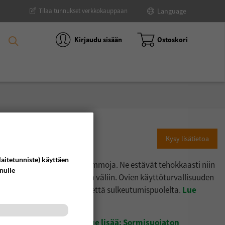
Tilaa tunnukset verkkokauppaan
Language
Kirjaudu sisään
Ostoskori
Kysy lisätietoa
laitetunniste) käyttäen
ovien aiheuttamia sormivammoja. Ne estävät tehokkaasti niin
inulle
puristuksiin oven ja karmin väliin. Ovien käyttöturvallisuuden
Lue
suojausta sekä aukeamis- että sulkeutumispuolelta.
ttamat sormivammat
.
Lue lisää: Sormisuojaton
oviin ja automaattioviin.