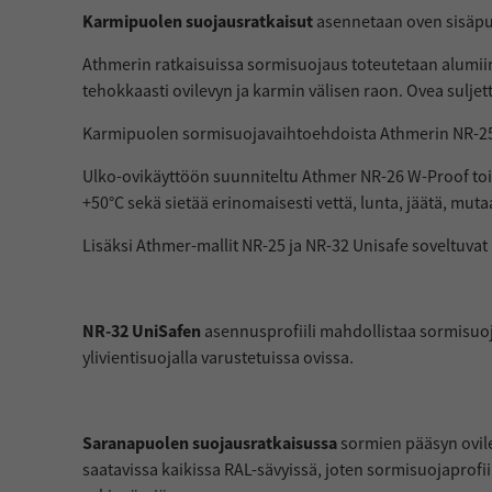
Karmipuolen suojausratkaisut
asennetaan oven sisäpuo
Athmerin ratkaisuissa sormisuojaus toteutetaan alumiinip
tehokkaasti ovilevyn ja karmin välisen raon. Ovea suljet
Karmipuolen sormisuojavaihtoehdoista Athmerin NR-25, 
Ulko-ovikäyttöön suunniteltu Athmer NR-26 W-Proof toimi
+50°C sekä sietää erinomaisesti vettä, lunta, jäätä, mutaa
Lisäksi Athmer-mallit NR-25 ja NR-32 Unisafe soveltuvat 
NR-32 UniSafen
asennusprofiili mahdollistaa sormisuo
ylivientisuojalla varustetuissa ovissa.
Saranapuolen suojausratkaisussa
sormien pääsyn ovile
saatavissa kaikissa RAL-sävyissä, joten sormisuojaprofi