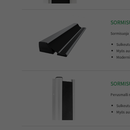
Pilarisuoja
SORMIS
Sormisuoja n
Sulkeut
Myös au
Moderni 
SORMIS
Perusmalli r
Sulkeut
Myös au