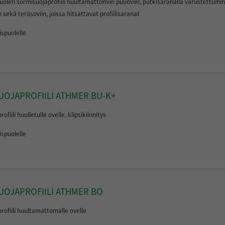
olen sormisuojaprofiili huultamattomiin puuoviin, putkisaranalla varustettuihin
n sekä teräsoviin, joissa hitsattavat profiilisaranat
spuolelle
OJAPROFIILI ATHMER BU-K+
fiili huulletulle ovelle, klipsikiinnitys
spuolelle
UOJAPROFIILI ATHMER BO
rofiili huultamattomalle ovelle