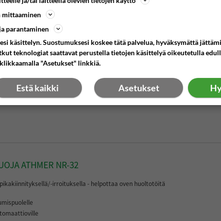
teelle ja/tai laitteella olevien tietojen käyttö
automaattiovi on turvallisuusriski
.
 mittaaminen
 ja parantaminen
Sormisuojat soveltuvat päiväkoteihin, kouluihi
joissa pyritään estämään sormivammojen sy
jesi käsittelyn. Suostumuksesi koskee tätä palvelua, hyväksymättä jättäm
t teknologiat saattavat perustella tietojen käsittelyä oikeutetulla edulla
rako. Sormisuojaus voidaan toteuttaa myös
klikkaamalla "Asetukset" linkkiä.
Lue lisää
Estä kaikki
Asetukset
Hy
UOJA ATHMER NR-32
ikakiinnityksellä/-irroituksella - helpottaa oven huoltotöitä
umispuolelle
tomaattioville