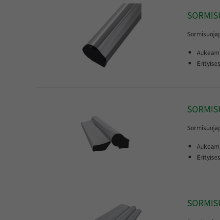
SORMISU
Sormisuojapr
Aukeami
Erityise
SORMISU
Sormisuojapr
Aukeami
Erityise
SORMIS