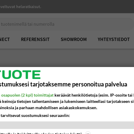
veltuvat helaratkaisut.
NECT
REFERENSSIT
SHOWROOM
YHTEYSTIEDOT
SORMISUOJAT
tumuksesi tarjotaksemme personoitua palvelua
osapuolen (2 kpl) toimittajat
keräävät henkilötietoja (esim. IP-osoite tai 
Sormisuojajärjestelmät ennaltaehkäisevät 
ä keinoja tietojen tallentamiseen ja lukemiseen laitteellasi tarjotakseen s
lasten, kuin aikuistenkin sormia joutumasta 
inoksia ja parhaan mahdollisen asiakaskokemuksen.
varmistamiseksi suosittelemme ovien sormi
 tarvitsevat suostumuksesi seuraaviin:
lisää: Sormisuojat estävät ovien aiheu
Ratkaisuja on saatavilla saranallisiin käynti