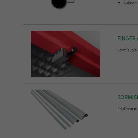
Aukeami
FINGER
Sormisuoja 
SORMISU
Edullinen m