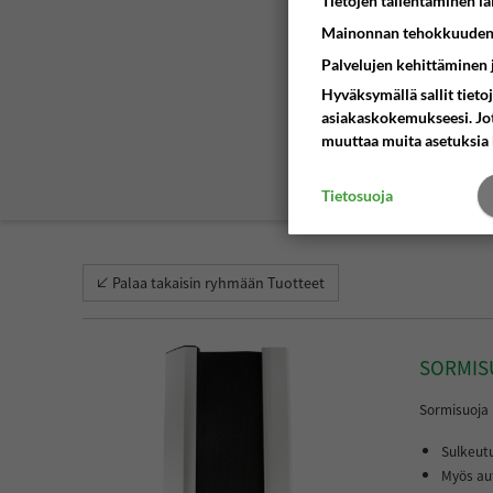
Tietojen tallentaminen lait
Harjatiivisteet
Pivot saranat
Mainonnan tehokkuuden
Kumitiivisteet
Palvelujen kehittäminen
Sähkösaranat
Hyväksymällä sallit tieto
Tiivisteprofiilit
asiakaskokemukseesi. Jotku
muuttaa muita asetuksia 
Nukkaharjatiivisteet
Tietosuoja
Tiivistekynnykset
Sormisuojat
Palaa takaisin ryhmään Tuotteet
Liimat
Postiluukut
SORMIS
Sormisuoja p
Viking Arm
Sulkeut
Patterinsuojus
Myös au