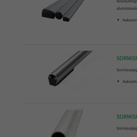
Avautumispu
alumiiniovii
Aukeami
SORMISU
Sormisuojapro
Aukeami
SORMIS
Sormisuojap