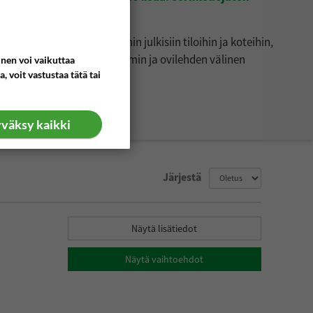
n, sairaaloihin sekä muihin julkisiin tiloihin ja koteihin,
ntyminen peittämällä karmin ja ovilehden välinen
inen voi vaikuttaa
, voit vastustaa tätä tai
 jälkiasennuksena.
väksy kaikki
Järjestä
Näytä lisätiedot
Näytä vaihtoehdot