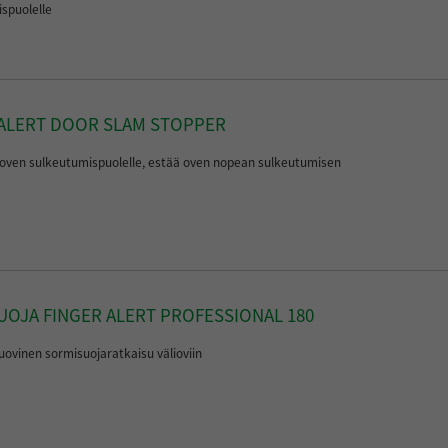
spuolelle
 ALERT DOOR SLAM STOPPER
oven sulkeutumispuolelle, estää oven nopean sulkeutumisen
OJA FINGER ALERT PROFESSIONAL 180
uovinen sormisuojaratkaisu välioviin