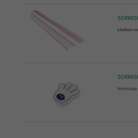
SORMISU
Edullinen m
SORMIS
Sormisuoja 