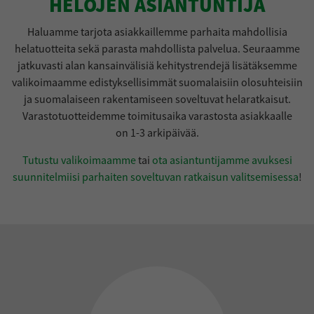
HELOJEN ASIANTUNTIJA
Haluamme tarjota asiakkaillemme parhaita mahdollisia
helatuotteita sekä parasta mahdollista palvelua. Seuraamme
jatkuvasti alan kansainvälisiä kehitystrendejä lisätäksemme
valikoimaamme edistyksellisimmät suomalaisiin olosuhteisiin
ja suomalaiseen rakentamiseen soveltuvat helaratkaisut.
Varastotuotteidemme toimitusaika varastosta asiakkaalle
on 1-3 arkipäivää.
Tutustu valikoimaamme
tai
ota asiantuntijamme avuksesi
suunnitelmiisi parhaiten soveltuvan ratkaisun valitsemisessa
!