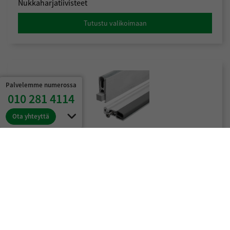
Nukkaharjatiivisteet
Tutustu valikoimaan
Palvelemme numerossa
010 281 4114
Ota yhteyttä
Tiivistekynnykset
Tutustu valikoimaan