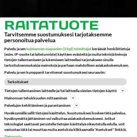
Harjatiivisteet
Pivot saranat
Kumitiivisteet
Sähkösaranat
Tiivisteprofiilit
Tarvitsemme suostumuksesi tarjotaksemme
personoitua palvelua
Nukkaharjatiivisteet
Palvelu ja sen
kolmannen osapuolen (2 kpl) toimittajat
keräävät henkilötietoja
(esim. IP-osoite tai laitetunniste) käyttäen evästeitä ja muita teknisiä keinoja
Tiivistekynnykset
tietojen tallentamiseen ja lukemiseen laitteellasi tarjotakseen sinulle
tarkoituksenmukaisia mainoksia ja parhaan mahdollisen asiakaskokemuksen.
Palvelu ja sen kumppanit tarvitsevat suostumuksesi seuraaviin:
Sormisuojat
Tarkoitukset
Liimat
Tietojen tallentaminen laitteelle ja/tai laitteella olevien tietojen käyttö
Mainonnan tehokkuuden mittaaminen
Postiluukut
Palvelujen kehittäminen ja parantaminen
Hyväksymällä sallit tietojesi käsittelyn. Suostumuksesi koskee tätä palvelua,
Viking Arm
hyväksymättä jättäminen voi vaikuttaa asiakaskokemukseesi. Jotkut
teknologiat saattavat perustella tietojen käsittelyä oikeutetulla edulla, voit
Patterinsuojus
vastustaa tätä tai muuttaa muita asetuksia klikkaamalla "Asetukset" linkkiä.
Tietosuoja