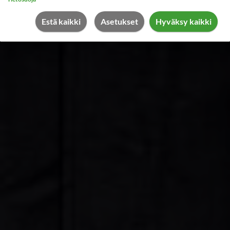
Pilarisuoja
Estä kaikki
Asetukset
Hyväksy kaikki