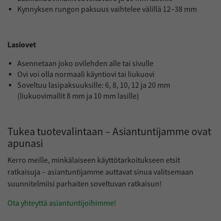
Kynnyksen rungon paksuus vaihtelee välillä 12–38 mm
Lasiovet
Asennetaan joko ovilehden alle tai sivulle
Ovi voi olla normaali käyntiovi tai liukuovi
Soveltuu lasipaksuuksille: 6, 8, 10, 12 ja 20 mm
(liukuovimallit 8 mm ja 10 mm lasille)
Tukea tuotevalintaan – Asiantuntijamme ovat
apunasi
Kerro meille, minkälaiseen käyttötarkoitukseen etsit
ratkaisuja – asiantuntijamme auttavat sinua valitsemaan
suunnitelmiisi parhaiten soveltuvan ratkaisun!
Ota yhteyttä asiantuntijoihimme!