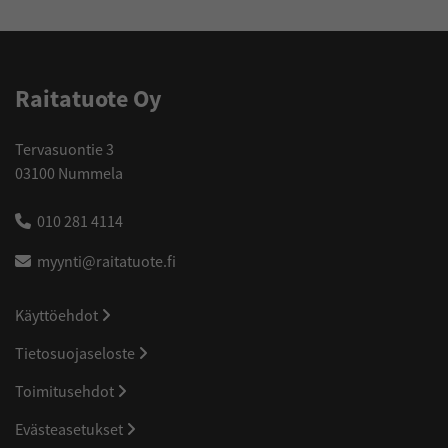
Raitatuote Oy
Tervasuontie 3
03100 Nummela
010 281 4114
myynti@raitatuote.fi
Käyttöehdot
Tietosuojaseloste
Toimitusehdot
Evästeasetukset