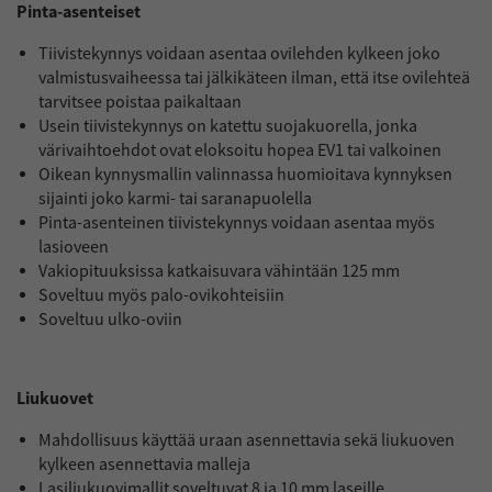
Pinta-asenteiset
Tiivistekynnys voidaan asentaa ovilehden kylkeen joko
valmistusvaiheessa tai jälkikäteen ilman, että itse ovilehteä
tarvitsee poistaa paikaltaan
Usein tiivistekynnys on katettu suojakuorella, jonka
värivaihtoehdot ovat eloksoitu hopea EV1 tai valkoinen
Oikean kynnysmallin valinnassa huomioitava kynnyksen
sijainti joko karmi- tai saranapuolella
Pinta-asenteinen tiivistekynnys voidaan asentaa myös
lasioveen
Vakiopituuksissa katkaisuvara vähintään 125 mm
Soveltuu myös palo-ovikohteisiin
Soveltuu ulko-oviin
Liukuovet
Mahdollisuus käyttää uraan asennettavia sekä liukuoven
kylkeen asennettavia malleja
Lasiliukuovimallit soveltuvat 8 ja 10 mm laseille