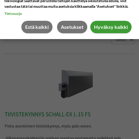
teknologiat saattavat perustella tietojen käsittelyä oikeutetulla edulla, voit
vastustaa tätä tai muuttaa muita asetuksia klikkaamalla "Asetukset" linkkiä.
Pilarisuoja
Tietosuoja
Estä kaikki
Asetukset
Hyväksy kaikki
Järjestä
Palaa takaisin ryhmään Tuotteet
TIIVISTEKYNNYS SCHALL-EX L-15 FS
Pinta-asenteinen tiivistekynnys, myös palo-oveen.
Jälkiasennuskohteisiin voidaan asentaa nostamatta ovilehteä pois