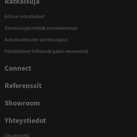
Ratkaisuja
Eclisse-oviratkaisut
Sormisuojat estävät sormivammoja
Automaattiovien sormisuojaus
Palotiivisteet hillitsevät palon etenemistä
Connect
Referenssit
Showroom
Yhteystiedot
Ota yhteyttä