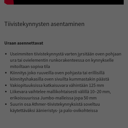
Tiivistekynnysten asentaminen
Uraan asennettavat
Useimmiten tiivistekynnystä varten jyrsitään oven pohjaan
ura tai ovielementin runkorakenteessa on kynnykselle
mitoiltaan sopiva tila
Kiinnitys joko ruuveilla oven pohjasta tai erillisillä
kiinnityshakasilla oven sivuilta kummastakin päästä
Vakiopituuksissa katkaisuvara vähintään 125 mm
Liikevara vaihtelee mallikohtaisesti välillä 10–20 mm,
erikoissuurissa Jumbo-malleissa jopa 50 mm
Suurin osa Athmer-tiivistekynnyksistä soveltuu
käytettäväksi äänieristys- ja palo-ovikohteissa