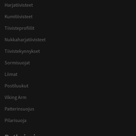
Harjatiivisteet
Kumitiivisteet
Tiivisteprofiilit
Nukkaharjatiivisteet
Tiivistekynnykset
Sormisuojat
Liimat
Postiluukut
Viking Arm
Patterinsuojus
Pilarisuoja