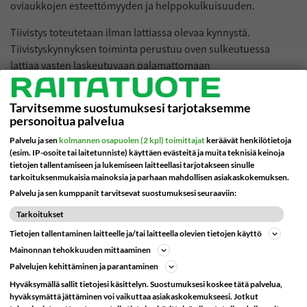
oviaukkojen esteettömyyden ja helppokulkuisuuden.
Harjatiivisteet
Pivot saranat
Tiivistys toteutetaan ilman lattiassa olevaa kynnystä.
Kumitiivisteet
Sähkösaranat
Tiivistyskynnyksen toiminta perustuu oven sulkeutuessa
lattiaa vasten laskeutuvaan palamattomaan
Tiivisteprofiilit
silikonikumitiivisteeseen.
Nukkaharjatiivisteet
Tarvitsemme suostumuksesi tarjotaksemme
Tiivistekynnys soveltuu erityisen hyvin äänieristys- ja palo-
personoitua palvelua
oviin. Tyypillisesti sitä käytetäänkin paljon esimerkiksi
Tiivistekynnykset
Palvelu ja sen
kolmannen osapuolen (2 kpl) toimittajat
keräävät henkilötietoja
sairaaloissa, kouluissa, palvelukodeissa, hotelleissa ja muissa
(esim. IP-osoite tai laitetunniste) käyttäen evästeitä ja muita teknisiä keinoja
julkisissa laitoksissa.
Sormisuojat
tietojen tallentamiseen ja lukemiseen laitteellasi tarjotakseen sinulle
tarkoituksenmukaisia mainoksia ja parhaan mahdollisen asiakaskokemuksen.
Kynnysmalli määritellään usein kohteen
Palvelu ja sen kumppanit tarvitsevat suostumuksesi seuraaviin:
Liimat
suunnitteluvaiheessa, mutta tiivistekynnystä voidaan käyttää
Tarkoitukset
myös korjaus- ja saneerauskohteissa.
Postiluukut
Tietojen tallentaminen laitteelle ja/tai laitteella olevien tietojen käyttö
Tiivistekynnys voidaan asentaa niin sarana- kuin
Mainonnan tehokkuuden mittaaminen
Viking Arm
liukuoveenkin materiaalista riippumatta - myös lasiovet
Palvelujen kehittäminen ja parantaminen
onnistuvat.
Hyväksymällä sallit tietojesi käsittelyn. Suostumuksesi koskee tätä palvelua,
Patterinsuojus
hyväksymättä jättäminen voi vaikuttaa asiakaskokemukseesi. Jotkut
Lue lisää