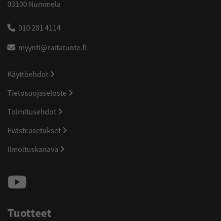
03100 Nummela
010 281 4114
myynti@raitatuote.fi
Käyttöehdot
Tietosuojaseloste
Toimitusehdot
Evästeasetukset
Ilmoituskanava
Tuotteet