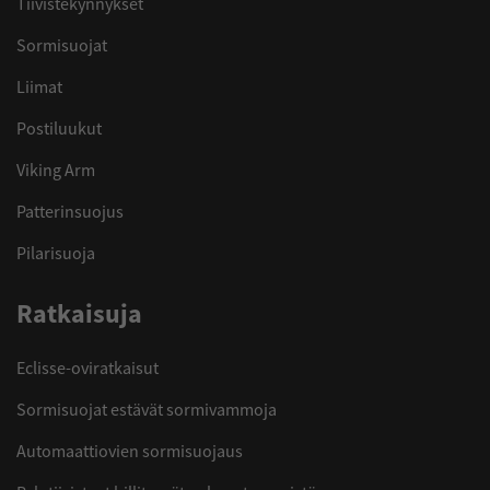
Tiivistekynnykset
Sormisuojat
Liimat
Postiluukut
Viking Arm
Patterinsuojus
Pilarisuoja
Ratkaisuja
Eclisse-oviratkaisut
Sormisuojat estävät sormivammoja
Automaattiovien sormisuojaus