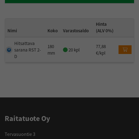
Hinta
Nimi
Koko
Varastosaldo
(ALV 0%)
Hitsattava
180
77,88
Varastossa. Toimitusaika 1-3 arkipäi
sarana RST 2-
20 kpl
mm
€/kpl
D
Raitatuote Oy
Tervasuontie 3