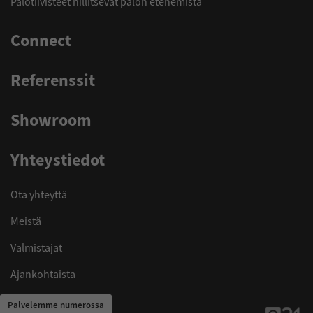
Palotiivisteet hillitsevät palon etenemistä
Connect
Referenssit
Showroom
Yhteystiedot
Ota yhteyttä
Meistä
Valmistajat
Ajankohtaista
Palvelemme numerossa