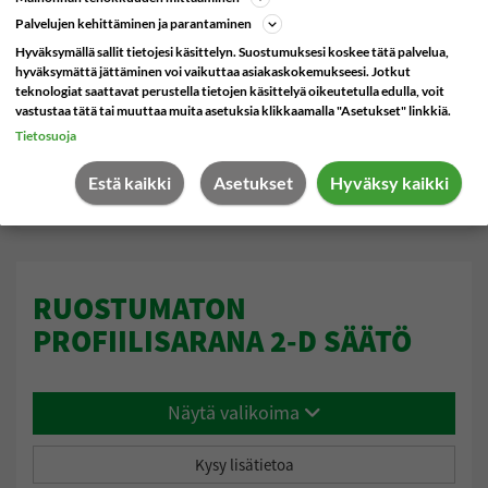
Harjatiivisteet
Pivot saranat
Palvelujen kehittäminen ja parantaminen
Hyväksymällä sallit tietojesi käsittelyn. Suostumuksesi koskee tätä palvelua,
Kumitiivisteet
hyväksymättä jättäminen voi vaikuttaa asiakaskokemukseesi. Jotkut
Sähkösaranat
teknologiat saattavat perustella tietojen käsittelyä oikeutetulla edulla, voit
Tiivisteprofiilit
vastustaa tätä tai muuttaa muita asetuksia klikkaamalla "Asetukset" linkkiä.
Tietosuoja
Nukkaharjatiivisteet
Estä kaikki
Asetukset
Hyväksy kaikki
Tiivistekynnykset
Sormisuojat
RUOSTUMATON
Liimat
PROFIILISARANA 2-D SÄÄTÖ
Postiluukut
Näytä valikoima
Viking Arm
Patterinsuojus
Kysy lisätietoa