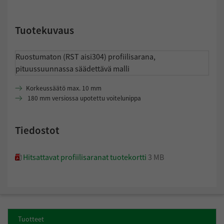
Pilarisuoja
Tuotekuvaus
Ruostumaton (RST aisi304) profiilisarana,
pituussuunnassa säädettävä malli
Korkeussäätö max. 10 mm
180 mm versiossa upotettu voitelunippa
Tiedostot
Hitsattavat profiilisaranat tuotekortti
3 MB
Tuotteet