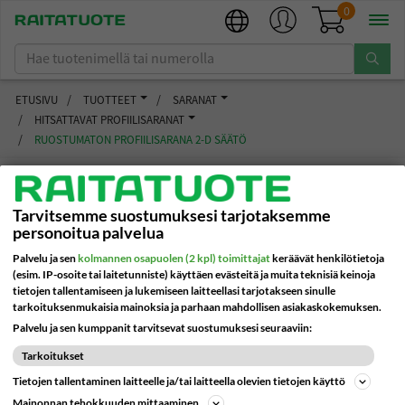
0
ETUSIVU
TUOTTEET
SARANAT
HITSATTAVAT PROFIILISARANAT
Eclisse-oviratkaisut
Ota yhteyttä
Saranat
Alumiiniprofiilin saranat
Sisäovet 10-200kg
Saranat
RUOSTUMATON PROFIILISARANA 2-D SÄÄTÖ
Sormisuojat estävät
Hitsattavat
Varasto- ja
Meistä
Eclisse-liukuovet
Suihkuhelat
sormivammoja
profiilisaranat
teollisuusovet 90 - 400kg
Palaa takaisin ryhmään Hitsattavat profiilisaranat
Valmistajat
Liukuovitarvikkeet
Liukukiskotarvikkeet
Tarvitsemme suostumuksesi tarjotaksemme
Varasto- ja
Automaattiovien sormisuojaus
Jousisaranat
personoitua palvelua
teollisuusovet 400-
Ajankohtaista
Lasihelat
Vetimet
3000kg
Palotiivisteet hillitsevät palon
Lasiovensaranat
Palvelu ja sen
kolmannen osapuolen (2 kpl) toimittajat
keräävät henkilötietoja
etenemistä
(esim. IP-osoite tai laitetunniste) käyttäen evästeitä ja muita teknisiä keinoja
Tiivistekynnykset
Ovensulkimet
Ohjaimet
tietojen tallentamiseen ja lukemiseen laitteellasi tarjotakseen sinulle
Lehtisaranat
lasiovelle
tarkoituksenmukaisia mainoksia ja parhaan mahdollisen asiakaskokemuksen.
Palvelu ja sen kumppanit tarvitsevat suostumuksesi seuraaviin:
Painikkeet ja vetimet
Tiivistysratkaisut
Pianosaranat
Tarkoitukset
Palotiivisteet
Tietojen tallentaminen laitteelle ja/tai laitteella olevien tietojen käyttö
Piilosaranat
Mainonnan tehokkuuden mittaaminen