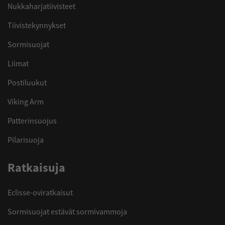
Nukkaharjatiivisteet
Tiivistekynnykset
Sormisuojat
Liimat
Postiluukut
Viking Arm
Patterinsuojus
Pilarisuoja
Ratkaisuja
Eclisse-oviratkaisut
Sormisuojat estävät sormivammoja