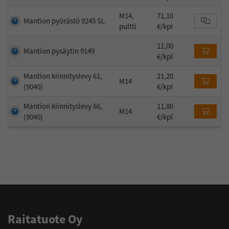
M14,
71,10
Mantion pyörästö 9245 SL
pultti
€/kpl
11,00
Mantion pysäytin 9149
€/kpl
Mantion kiinnityslevy 61,
21,20
M14
(9040)
€/kpl
Mantion kiinnityslevy 66,
11,80
M14
(9040)
€/kpl
Raitatuote Oy