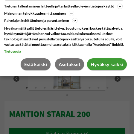
Harjatiivisteet
Tietojen tallentaminen laitteelle ja/tai laitteella olevien tietojen käyttö
Pivot saranat
Mainonnan tehokkuuden mittaaminen
Kumitiivisteet
Sähkösaranat
Palvelujen kehittäminen ja parantaminen
Hyväksymällä sallit tietojesi käsittelyn. Suostumuksesi koskee tätä palvelua,
Tiivisteprofiilit
hyväksymättä jättäminen voi vaikuttaa asiakaskokemukseesi. Jotkut
teknologiat saattavat perustella tietojen käsittelyä oikeutetulla edulla, voit
Nukkaharjatiivisteet
vastustaa tätä tai muuttaa muita asetuksia klikkaamalla "Asetukset" linkkiä.
Tietosuoja
Tiivistekynnykset
Estä kaikki
Asetukset
Hyväksy kaikki
Sormisuojat
Liimat
Postiluukut
MANTION STARAL 200
Viking Arm
Patterinsuojus
Näytä valikoima