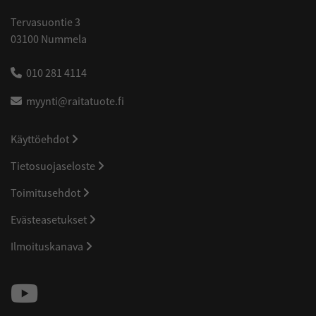
Tervasuontie 3
03100 Nummela
010 281 4114
myynti@raitatuote.fi
Käyttöehdot
Tietosuojaseloste
Toimitusehdot
Evästeasetukset
Ilmoituskanava