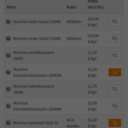
Hinta
Nimi
Koko
(ALV 0%)
154,00
Mantion kisko Staral 10400
4000mm
€/kpl
218,00
Mantion kisko Staral 10400
6000mm
€/kpl
Mantion seinäkannatin
12,30
10043
€/kpl
Mantion
22,50
liitosseinäkannatin 10043M
€/kpl
Mantion kattokannatin
11,70
10044
€/kpl
Mantion
19,90
liitoskattokannatin 10044M
€/kpl
M14,
65,60
Mantion pyörästö 9242 SL
koukku
€/kpl