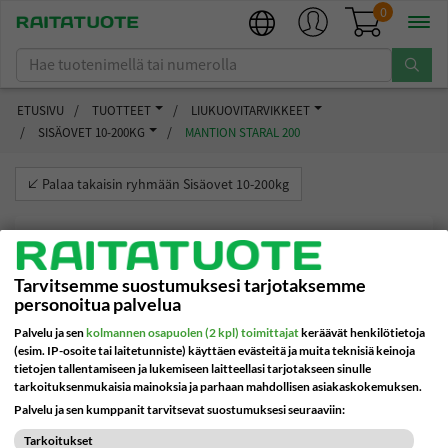
0
ETUSIVU
TUOTTEET
LIUKUOVITARVIKKEET
SISÄOVET 10-200KG
MANTION STARAL 200
Eclisse-oviratkaisut
Ota yhteyttä
Saranat
Alumiiniprofiilin saranat
Sisäovet 10-200kg
Saranat
Sormisuojat estävät
Hitsattavat
Varasto- ja
Meistä
Eclisse-liukuovet
Suihkuhelat
Palaa takaisin ryhmään Sisäovet 10-200kg
sormivammoja
profiilisaranat
teollisuusovet 90 - 400kg
Valmistajat
Liukuovitarvikkeet
Liukukiskotarvikkeet
Varasto- ja
Automaattiovien sormisuojaus
Jousisaranat
teollisuusovet 400-
Ajankohtaista
Lasihelat
Vetimet
3000kg
Palotiivisteet hillitsevät palon
Tarvitsemme suostumuksesi tarjotaksemme
Lasiovensaranat
personoitua palvelua
etenemistä
Tiivistekynnykset
Ovensulkimet
Ohjaimet
Lehtisaranat
Palvelu ja sen
kolmannen osapuolen (2 kpl) toimittajat
keräävät henkilötietoja
lasiovelle
(esim. IP-osoite tai laitetunniste) käyttäen evästeitä ja muita teknisiä keinoja
Painikkeet ja vetimet
Tiivistysratkaisut
tietojen tallentamiseen ja lukemiseen laitteellasi tarjotakseen sinulle
Pianosaranat
tarkoituksenmukaisia mainoksia ja parhaan mahdollisen asiakaskokemuksen.
Palvelu ja sen kumppanit tarvitsevat suostumuksesi seuraaviin:
Palotiivisteet
Piilosaranat
Tarkoitukset